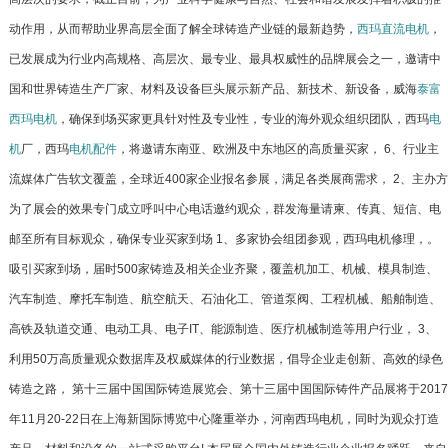
动作用，从而帮助业界高层全面了解全球铸造产业链的最新趋势，
西玛
直流电机
，
已发展成为行业内高规格、高层次、最专业、最具权威性的品牌展会之一，邀请中
国和世界铸造生产厂家、材料及设备巨头展示新产品、新技术、新设备，威海
泰富
西玛电机
，确保到场买家更具针对性及专业性，专业的海外观众组织团队，西玛
电
机
厂，西玛
电机配件
，将邀请东南亚、欧洲及中东地区的高质量买家， 6、行业主
流媒体广告软文覆盖，全球近400家企业报名参展，满足各类展商需求， 2、主办方
为了展会的效果专门成立呼叫中心电话邀约观众，群发海量请柬、传真、短信、电
邮至所有目标观众，确保专业买家到场 1、多家协会组团参观，西玛电机修理，。
吸引买家到场，届时500家铸造及相关企业齐聚，覆盖机加工、机械、模具制造、
汽车制造、摩托车制造、航空航天、石油化工、管道泵阀、工程机械、船舶制造、
高铁及轨道交通、电动工具、电子IT、能源制造、医疗机械制造等用户行业， 3、
利用50万高质量观众数据库及权威媒体的行业数据，倡导企业走创新、高效的绿色
铸造之路， 第十三届中国国际铸造展览会、第十三届中国国际铸件产品展将于2017
年11月20-22日在上海新国际博览中心隆重举办，河南西玛电机，同时为观众打造