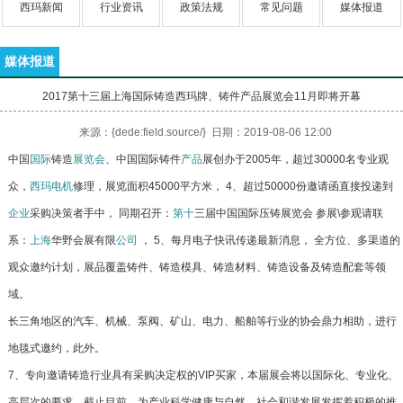
西玛新闻
行业资讯
政策法规
常见问题
媒体报道
媒体报道
2017第十三届上海国际铸造西玛牌、铸件产品展览会11月即将开幕
来源：{dede:field.source/} 日期：2019-08-06 12:00
中国
国际
铸造
展览会
、中国国际铸件
产品
展创办于2005年，超过30000名专业观
众，
西玛电机
修理，展览面积45000平方米， 4、超过50000份邀请函直接投递到
企业
采购决策者手中， 同期召开：
第十
三届中国国际压铸展览会 参展\参观请联
系：
上海
华野会展有限
公司
， 5、每月电子快讯传递最新消息， 全方位、多渠道的
观众邀约计划，展品覆盖铸件、铸造模具、铸造材料、铸造设备及铸造配套等领
域。
长三角地区的汽车、机械、泵阀、矿山、电力、船舶等行业的协会鼎力相助，进行
地毯式邀约，此外。
7、专向邀请铸造行业具有采购决定权的VIP买家，本届展会将以国际化、专业化、
高层次的要求，截止目前，为产业科学健康与自然、社会和谐发展发挥着积极的推