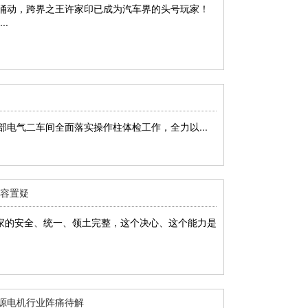
云涌动，跨界之王许家印已成为汽车界的头号玩家！
.
部电气二车间全面落实操作柱体检工作，全力以...
不容置疑
证国家的安全、统一、领土完整，这个决心、这个能力是
源电机行业阵痛待解