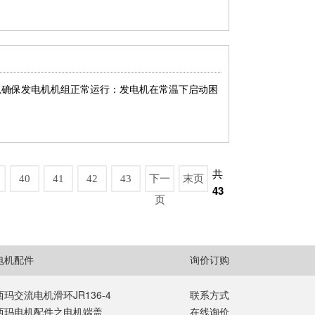
以确保发电机机组正常运行：发电机在常温下启动困
共
40
41
42
43
下一
末页
43
页
电机配件
询价订购
西玛交流电机滑环JR136-4
联系方式
西玛电机配件之电机端盖
在线询价