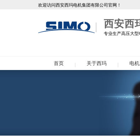
欢迎访问西安西玛电机集团有限公司官网！
西安西
专业生产高压大型电
首页
关于西玛
电机