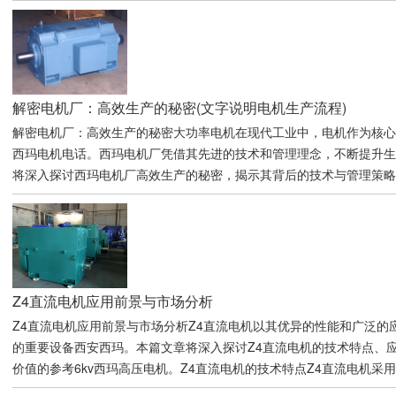
解密电机厂：高效生产的秘密(文字说明电机生产流程)
解密电机厂：高效生产的秘密大功率电机在现代工业中，电机作为核心
西玛电机电话。西玛电机厂凭借其先进的技术和管理理念，不断提升生
将深入探讨西玛电机厂高效生产的秘密，揭示其背后的技术与管理策略大功
Z4直流电机应用前景与市场分析
Z4直流电机应用前景与市场分析Z4直流电机以其优异的性能和广泛
的重要设备西安西玛。本篇文章将深入探讨Z4直流电机的技术特点、
价值的参考6kv西玛高压电机。Z4直流电机的技术特点Z4直流电机采用高效