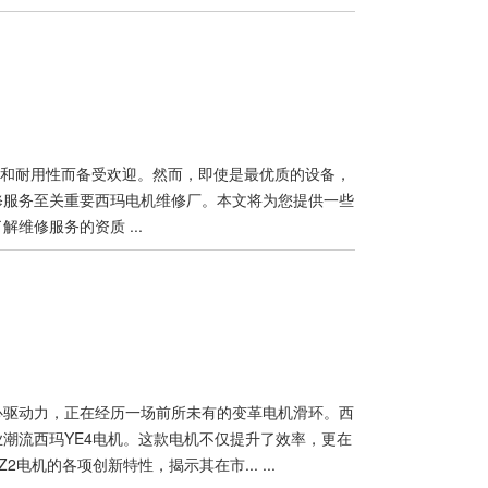
和耐用性而备受欢迎。然而，即使是最优质的设备，
修服务至关重要西玛电机维修厂。本文将为您提供一些
维修服务的资质 ...
心驱动力，正在经历一场前所未有的变革电机滑环。西
潮流西玛YE4电机。这款电机不仅提升了效率，更在
机的各项创新特性，揭示其在市... ...