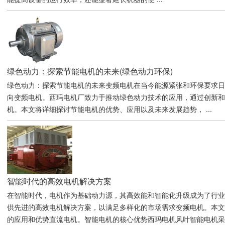
绿色动力：探索节能电机的未来(绿色动力环保)
绿色动力：探索节能电机的未来变频电机在当今能源紧张和环保要求日
向变频电机。西玛电机厂致力于推动绿色动力技术的应用，通过创新和
机。本文将详细探讨节能电机的优势、应用以及未来发展趋势， ...
智能时代的高效电机解决方案
在智能时代，电机作为基础动力源，其高效能和智能化升级成为了行业
供先进的高效电机解决方案，以满足多样化的市场需求变频电机。本文
的应用和优势直流电机。智能电机的核心优势西玛电机风叶智能电机采用先