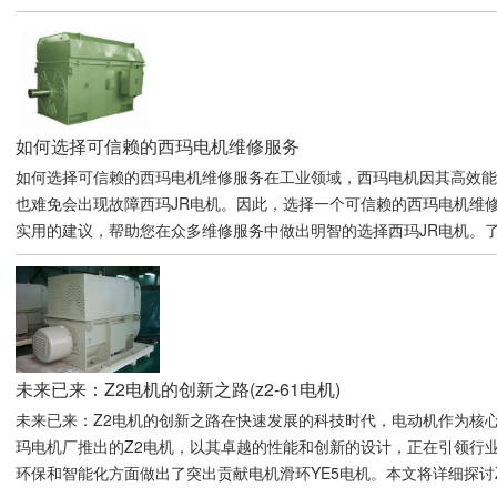
如何选择可信赖的西玛电机维修服务
如何选择可信赖的西玛电机维修服务在工业领域，西玛电机因其高效能
也难免会出现故障西玛JR电机。因此，选择一个可信赖的西玛电机维
实用的建议，帮助您在众多维修服务中做出明智的选择西玛JR电机。了解
未来已来：Z2电机的创新之路(z2-61电机)
未来已来：Z2电机的创新之路在快速发展的科技时代，电动机作为核
玛电机厂推出的Z2电机，以其卓越的性能和创新的设计，正在引领行业
环保和智能化方面做出了突出贡献电机滑环YE5电机。本文将详细探讨Z2电