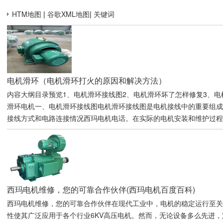
HTM地图
|
谷歌XML地图
|
关键词
电机滑环（电机滑环打火的原因和解决方法）
内容大纲目录预览1、电机滑环接线图2、电机滑环坏了怎样修复3、
滑环电机一、电机滑环接线图电机滑环接线图是电机接线中的重要组成
接线方式和电路连接情况西玛电机电话。在实际的电机安装和维护过程中，
西玛电机维修，您的可靠合作伙伴(西玛电机百度百科)
西玛电机维修，您的可靠合作伙伴在现代工业中，电机的稳定运行至关
性使其广泛应用于各个行业6KV高压电机。然而，无论设备多么先进