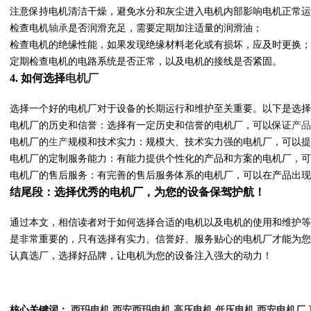
注意保持电机清洁干燥，避免水分和灰尘进入电机内部影响电机正常运
检查电机
轴承
是否润滑充足，需要定期加注适量的润滑油；
检查电机的绝缘性能，如果发现绝缘材料老化或有损坏，应及时更换；
定期检查电机的电路系统是否正常，以及电机的接线是否紧固。
4. 如何选择
电机厂
选择一个好的电机厂对于设备的长期运行和维护至关重要。以下是选
电机厂的历史和信誉：选择有一定历史和信誉的电机厂，可以保证
产品
电机厂的
生产
规模和技术实力：规模大、技术实力强的电机厂，可以提
电机厂的定制服务能力：有能力提供个性化的产品和方案的电机厂，
电机厂的售后服务：有完善的售后服务体系的电机厂，可以在产品出现
结尾段：选择优秀的电机厂，为您的设备保驾护航！
通过本文，相信读者对于如何选择合适的电机以及电机的使用和维护等
是非常重要的，只有选择有实力、信誉好、服务贴心的电机厂才能为您
认真选厂，选择好品牌，让电机为您的设备注入强大的动力！
核心关键词：
西玛电机
西安西玛电机
高压电机
低压电机
西安电机厂