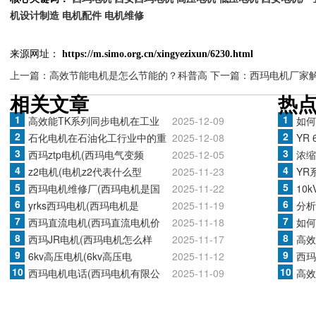
机设计制造
电机配件
电机维修
来源网址：
https://m.simo.org.cn/xingyezixun/6230.html
上一篇：高效节能电机是怎么节能的？科普高
下一篇：西玛电机厂家
相关文章
热
1
1
高效能TK系列同步电机在工业
2025-12-09
如何
2
2
石化电机在石油化工行业中的重
2025-12-08
YR
3
3
西玛ztp电机(西玛电气变频
2025-12-05
浓缩
4
4
z2电机(电机z2代表什么型
2025-11-23
YR
5
5
西玛电机维修厂(西玛电机是国
2025-11-22
10
6
6
yrks西玛电机(西玛电机是
2025-11-19
分析
7
7
西玛直流电机(西玛直流电机价
2025-11-18
如何
8
8
西玛JR电机(西玛电机怎么样
2025-11-17
高效
9
9
6kv高压电机(6kv高压电
2025-11-12
西玛
10
10
西玛电机电话(西玛电机有限公
2025-11-09
高效