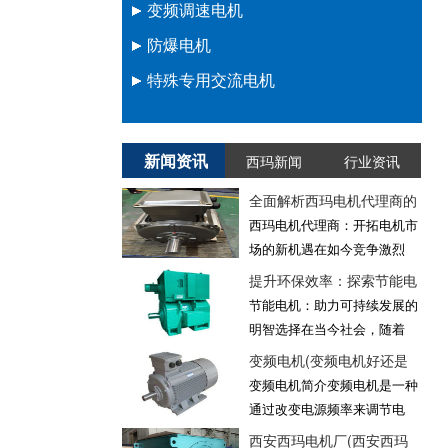
变频调速电机
YE4高效节能电机
JS三相异步电机(380V)
Y2紧凑型电机(380V)
YKK三相异步电机
TDMK 36极大型同步电机
防爆电机
YE5系列超高效电机
YKS三相异步电机
TK压缩机用大型同步电机
YVF变频调速电机
特殊专用交流电机
YR三相异步电机
TKK同步电机
YVF2变频调速电机
YBX2隔爆型电机
YRKK三相异步电机
TDMK同步电机
YVEF2高效变频电机
YBE2隔爆型电机
YTM磨机专用电机
Y2紧凑型电机
YVEF3高效率变频电机
YB隔爆型电机
KX压缩机专用高效电机
新闻资讯
西玛新闻
行业资讯
YK高速三相异步电机
YJTFKK变频电机
YD变极多速电机
全面解析西玛电机代理商的
西玛电机代理商：开拓电机市
Y/YR大型卧式高压电机
YLY粮机专用电机
场的新机遇在如今竞争激烈
YCS大功率电机（10KV）
提升环保效率：探索节能电
节能电机：助力可持续发展的
明智选择在当今社会，随着
变频电机(变频电机好还是
变频电机简介变频电机是一种
通过改变电源频率来调节电
西安西玛电机厂(西安西玛