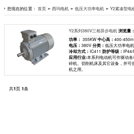
您现在的位置：
首页
➣
西玛电机
➣
低压大功率电机
➣
Y2紧凑型电机(
Y2系列380V三相异步电机
浏览量
功率：
355KW
中心高：
400-450
电压：
380V
分类：
低压大功率电
冷却方式：
IC411
防护等级：
IP44/
应用行业:
本系列电动机可作驱动各
碎机、切削机床及其它设备，并可
机之用。
共
1
页
1
条