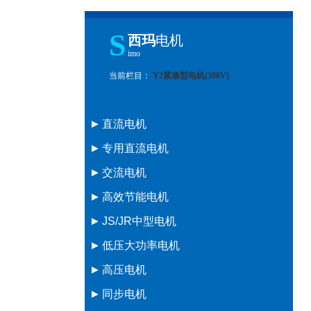
S
西玛
电机
imo
当前栏目：
Y2紧凑型电机(380V)
直流电机
专用直流电机
Z2直流电机
交流电机
Z4直流电机
ZSN4水泥回转窑专用电机
高效节能电机
Z直流电机(中型)
ZDT2制糖压榨专用电机
Y三相异步电机
JS/JR中型电机
ZTP铁路机车电机
YR三相异步电机
YE2高效节能电机
低压大功率电机
ZSL4直流电机
Y2三相异步电机
YE3超高效率节能电机
JR三相异步电机(380V)
高压电机
ZBL4直流电机
NEMA标准高效率电机
JS电机(6kV、10kV)
Y电机(H400-500)380V
同步电机
ZFQZ频繁起制动电机
YX高效节能电机
JR电机(6kV、10kV)
YKK电机(H400-500)380V
Y三相异步电机