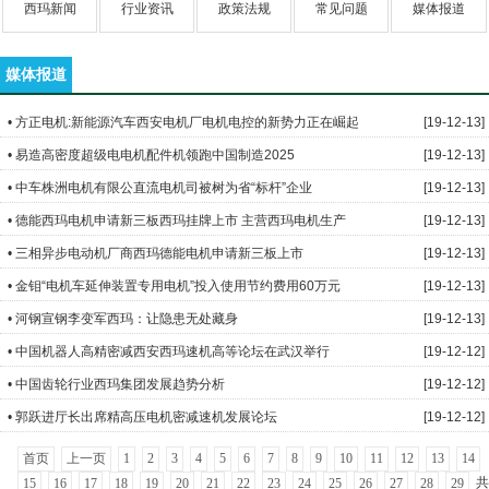
西玛新闻
行业资讯
政策法规
常见问题
媒体报道
媒体报道
• 方正电机:新能源汽车西安电机厂电机电控的新势力正在崛起
[19-12-13]
• 易造高密度超级电电机配件机领跑中国制造2025
[19-12-13]
• 中车株洲电机有限公直流电机司被树为省“标杆”企业
[19-12-13]
• 德能西玛电机申请新三板西玛挂牌上市 主营西玛电机生产
[19-12-13]
• 三相异步电动机厂商西玛德能电机申请新三板上市
[19-12-13]
• 金钼“电机车延伸装置专用电机”投入使用节约费用60万元
[19-12-13]
• 河钢宣钢李变军西玛：让隐患无处藏身
[19-12-13]
• 中国机器人高精密减西安西玛速机高等论坛在武汉举行
[19-12-12]
• 中国齿轮行业西玛集团发展趋势分析
[19-12-12]
• 郭跃进厅长出席精高压电机密减速机发展论坛
[19-12-12]
首页
上一页
1
2
3
4
5
6
7
8
9
10
11
12
13
14
共
15
16
17
18
19
20
21
22
23
24
25
26
27
28
29